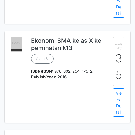
w
De
tail
Ekonomi SMA kelas X kel
availa
peminatan k13
bility
3
Alam S.
5
ISBN/ISSN:
978-602-254-175-2
Publish Year:
2016
Vie
w
De
tail