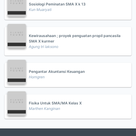
Sosiologi Peminatan SMA X k 13
Kun Muaryati
Kewirausahaan ; proyek penguatan propil pancasila
SMA X kurmer
Agung tri laksono
Pengantar Akuntansi Keuangan
Horngren
Fisika Untuk SMA/MA Kelas X
Marthen Kanginan