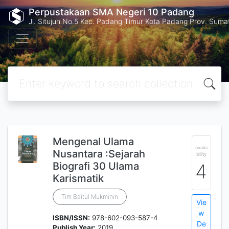
Perpustakaan SMA Negeri 10 Padang
Jl. Situjuh No.5 Kec. Padang Timur Kota Padang Prov. Suma
Mengenal Ulama
availa
Nusantara :Sejarah
bility
Biografi 30 Ulama
4
Karismatik
Tim Baitul Mukminin
Vie
w
ISBN/ISSN:
978-602-093-587-4
De
Publish Year:
2019