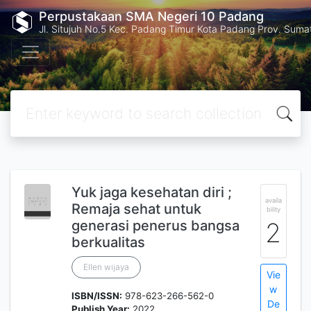
Perpustakaan SMA Negeri 10 Padang
Jl. Situjuh No.5 Kec. Padang Timur Kota Padang Prov. Suma
Yuk jaga kesehatan diri ;
availa
Remaja sehat untuk
bility
generasi penerus bangsa
2
berkualitas
Ellen wijaya
Vie
w
ISBN/ISSN:
978-623-266-562-0
De
Publish Year:
2022