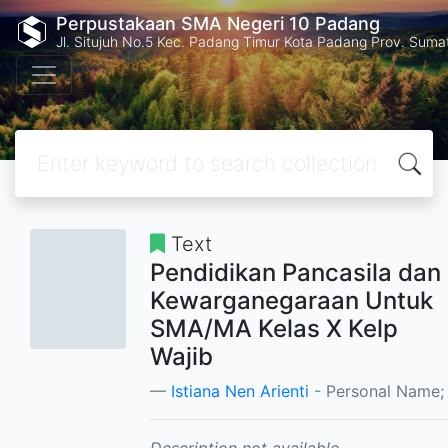
Perpustakaan SMA Negeri 10 Padang
Jl. Situjuh No.5 Kec. Padang Timur Kota Padang Prov. Suma
Text
Pendidikan Pancasila dan
Kewarganegaraan Untuk
SMA/MA Kelas X Kelp
Wajib
Istiana Nen Arienti
- Personal Name;