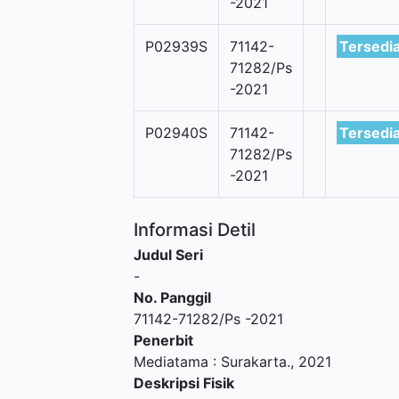
-2021
P02939S
71142-
Tersedi
71282/Ps
-2021
P02940S
71142-
Tersedi
71282/Ps
-2021
Informasi Detil
Judul Seri
-
No. Panggil
71142-71282/Ps -2021
Penerbit
Mediatama
:
Surakarta
.,
2021
Deskripsi Fisik