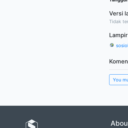
Versi l
Tidak ter
Lampir
sosio
Komen
You mu
Abou