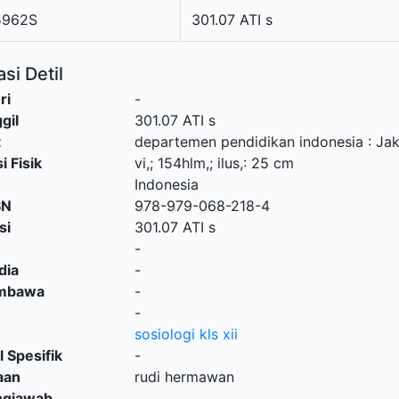
962S
301.07 ATI s
si Detil
ri
-
gil
301.07 ATI s
t
departemen pendidikan indonesia
:
Jak
i Fisik
vi,; 154hlm,; ilus,: 25 cm
Indonesia
SN
978-979-068-218-4
si
301.07 ATI s
-
dia
-
embawa
-
-
sosiologi kls xii
l Spesifik
-
aan
rudi hermawan
ngjawab