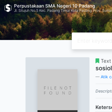
Perpustakaan SMA Negeri 10 Padang
Jl. Situjuh No.5 Kec. Padang Timur Kota Padang Prov. Suma
Text
sosiol
Atik c
Descript
Keters