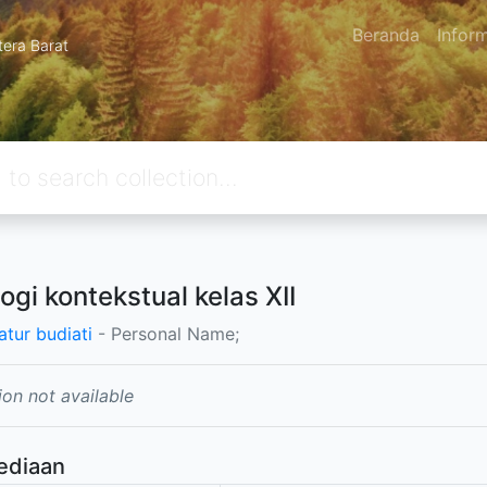
Beranda
Infor
tera Barat
ogi kontekstual kelas XII
atur budiati
- Personal Name;
ion not available
ediaan