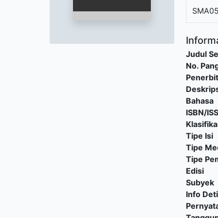
SMA05
Informa
Judul Se
No. Pang
Penerbi
Deskrips
Bahasa
ISBN/IS
Klasifika
Tipe Isi
Tipe Me
Tipe P
Edisi
Subyek
Info Deti
Pernyat
Tanggu