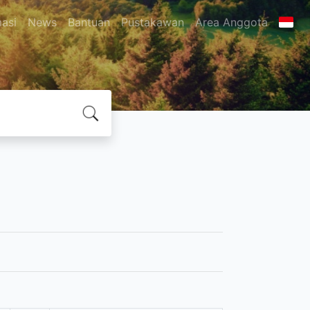
masi
News
Bantuan
Pustakawan
Area Anggota