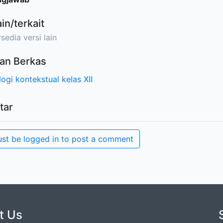
ain/terkait
sedia versi lain
an Berkas
logi kontekstual kelas XII
tar
st be logged in to post a comment
t Us