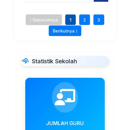
⟨ Sebelumnya
1
2
3
Berikutnya ⟩
Statistik Sekolah
JUMLAH GURU