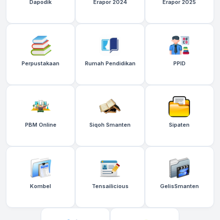
Dapodik
Erapor 2024
Erapor 2025
Perpustakaan
Rumah Pendidikan
PPID
PBM Online
Siqoh Smanten
Sipaten
Kombel
Tensailicious
GelisSmanten