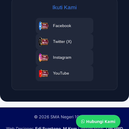
Ikuti Kami
Facebook
Twitter (X)
Instagram
YouTube
© 2026 SMA Negeri 10 Padang
Hubungi Kami
Web Designer:
Edi Suartono, M.Kom
| Information:
Tim PPID