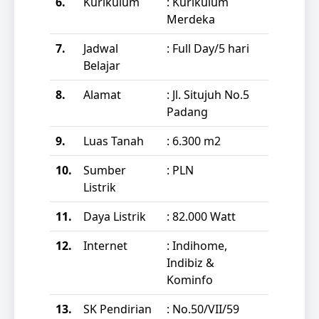
6.
Kurikulum
: Kurikulum
Merdeka
7.
Jadwal
: Full Day/5 hari
Belajar
8.
Alamat
: Jl. Situjuh No.5
Padang
9.
Luas Tanah
: 6.300 m2
10.
Sumber
: PLN
Listrik
11.
Daya Listrik
: 82.000 Watt
12.
Internet
: Indihome,
Indibiz &
Kominfo
13.
SK Pendirian
: No.50/VII/59