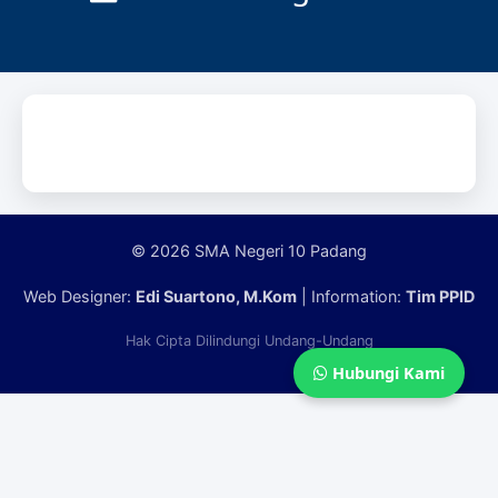
© 2026 SMA Negeri 10 Padang
Web Designer:
Edi Suartono, M.Kom
| Information:
Tim PPID
Hak Cipta Dilindungi Undang-Undang
Hubungi Kami