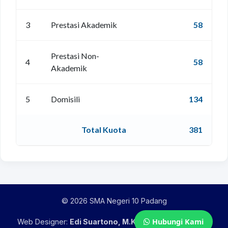
3
Prestasi Akademik
58
Prestasi Non-
4
58
Akademik
5
Domisili
134
Total Kuota
381
© 2026 SMA Negeri 10 Padang
Hubungi Kami
Web Designer:
Edi Suartono, M.Kom
| Information:
Tim