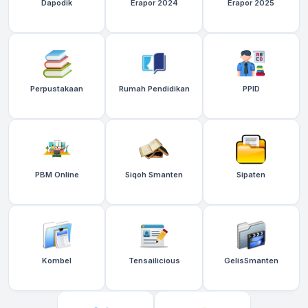
Dapodik
Erapor 2024
Erapor 2025
Perpustakaan
Rumah Pendidikan
PPID
PBM Online
Siqoh Smanten
Sipaten
Kombel
Tensailicious
GelisSmanten