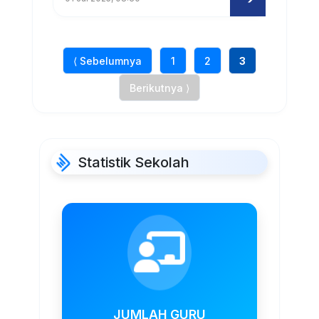
⟨ Sebelumnya
1
2
3
Berikutnya ⟩
Statistik Sekolah
JUMLAH GURU